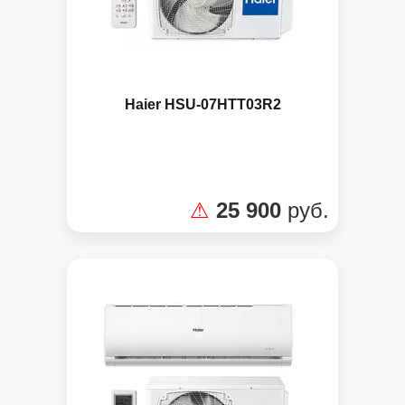
Haier HSU-07HTT03R2
⚠
25 900
руб.