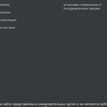
ление
установка стиральных и
посудомоечных машин
ехника
оизоляция
осчетчики
 сайте представлена в ознакомительных целях и не является пуб