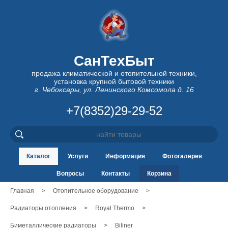
СанТехБыт
продажа климатической и отопительной техники,
установка крупной бытовой техники
г. Чебоксары, ул. Ленинского Комсомола д. 16
+7(8352)29-29-52
Каталог
Услуги
Информация
Фотогалерея
Вопросы
Контакты
Корзина
Главная
>
Отопительное оборудование
>
Радиаторы отопления
>
Royal Thermo
>
Биметаллические радиаторы
>
Biliner