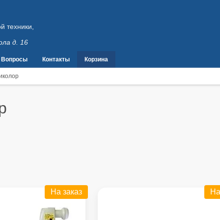
й техники,
ола д. 16
Вопросы
Контакты
Корзина
иколор
р
На заказ
На