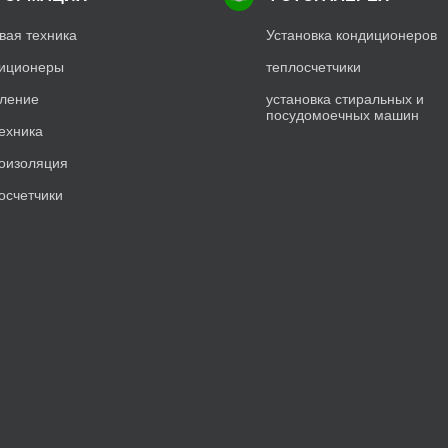
вая техника
Установка кондиционеров
иционеры
теплосчетчики
ление
установка стиральных и
посудомоечных машин
ехника
оизоляция
осчетчики