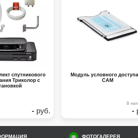
плект спутникового
Модуль условного доступа
ания Триколор с
CAM
тановкой
В нал
-
руб.
-
ФОРМАЦИЯ
ФОТОГАЛЕРЕЯ