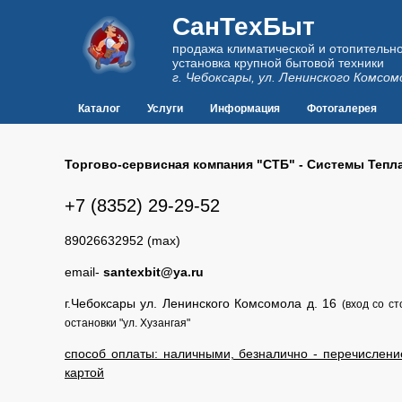
СанТехБыт
продажа климатической и отопительно
установка крупной бытовой техники
г. Чебоксары, ул. Ленинского Комсом
Каталог
Услуги
Информация
Фотогалерея
Торгово-сервисная компания "СТБ" - Системы Тепл
+7 (8352) 29-29-52
89026632952 (max)
email-
santexbit@ya.ru
г.Чебоксары ул. Ленинского Комсомола д. 16
(вход со с
остановки "ул. Хузангая"
способ оплаты: наличными, безналично - перечислени
картой