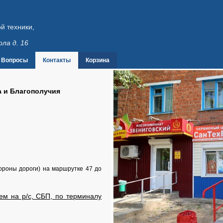
й техники,
ола д. 16
Вопросы
Контакты
Корзина
а и Благополучия
тороны дороги) на маршрутке 47 до
ем на р/с, СБП, по терминалу