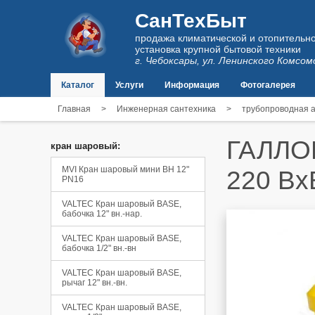
СанТехБыт
продажа климатической и отопительно
установка крупной бытовой техники
г. Чебоксары, ул. Ленинского Комсом
Каталог
Услуги
Информация
Фотогалерея
Главная
>
Инженерная сантехника
>
трубопроводная 
ГАЛЛОП
кран шаровый:
MVI Кран шаровый мини ВН 12"
220 Вх
PN16
VALTEC Кран шаровый BASE,
бабочка 12" вн.-нар.
VALTEC Кран шаровый BASE,
бабочка 1/2" вн.-вн
VALTEC Кран шаровый BASE,
рычаг 12" вн.-вн.
VALTEC Кран шаровый BASE,