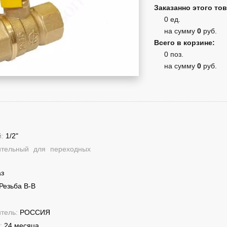
Заказанно этого тов
0 ед.
на сумму
0
руб.
Всего в корзине:
0 поз.
на сумму
0
руб.
й:
1/2"
ительный для переходных
аз
Резьба В-В
итель:
РОССИЯ
к:
24 месяца