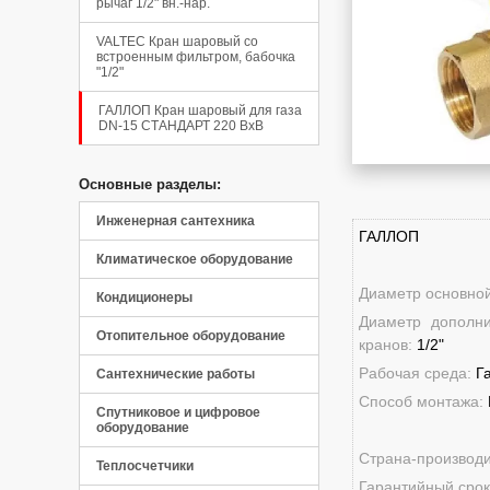
рычаг 1/2" вн.-нар.
VALTEC Кран шаровый со
встроенным фильтром, бабочка
"1/2"
ГАЛЛОП Кран шаровый для газа
DN-15 СТАНДАРТ 220 ВхВ
Основные разделы:
Инженерная сантехника
ГАЛЛОП
Климатическое оборудование
Диаметр основно
Кондиционеры
Диаметр дополн
Отопительное оборудование
кранов:
1/2"
Рабочая среда:
Г
Сантехнические работы
Способ монтажа:
Спутниковое и цифровое
оборудование
Страна-производ
Теплосчетчики
Гарантийный сро