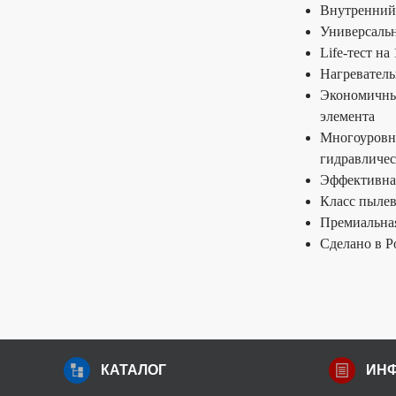
Панель управления
Внутренний 
Универсаль
Life-тест на
Нагреватель
Экономичны
элемента
Многоуровн
гидравличес
Эффективная
Класс пыле
Премиальная
Сделано в Р
КАТАЛОГ
ИН