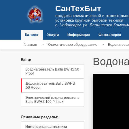
СанТехБыт
продажа климатической и отопительно
установка крупной бытовой техники
г. Чебоксары, ул. Ленинского Комсом
Каталог
Услуги
Информация
Фотогалерея
Главная
>
Климатическое оборудование
>
Водонагрев
Водона
Ballu:
Водонагреватель Ballu BWHS 50
Proof
Водонагреватель Ballu BWHS
50 Rodon
Электрический водонагреватель
Ballu BWHS 100 Primex
Основные разделы:
Инженерная сантехника