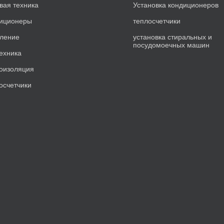
вая техника
Установка кондиционеров
иционеры
теплосчетчики
ление
установка стиральных и
посудомоечных машин
ехника
оизоляция
осчетчики