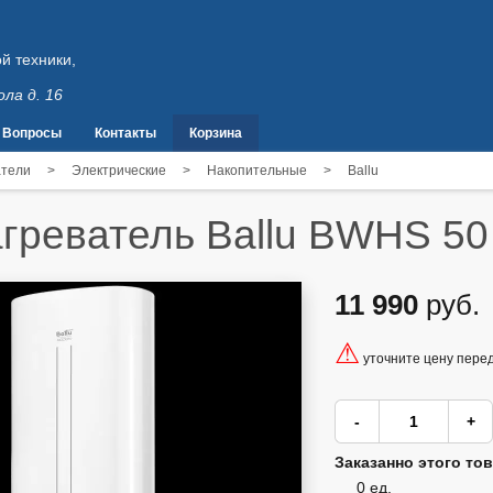
й техники,
ола д. 16
Вопросы
Контакты
Корзина
атели
>
Электрические
>
Накопительные
>
Ballu
греватель Ballu BWHS 50
11 990
руб.
⚠
уточните цену пере
Заказанно этого тов
0 ед.