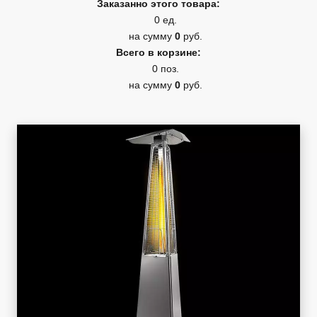
Заказанно этого товара:
0 ед.
на сумму
0
руб.
Всего в корзине:
0 поз.
на сумму
0
руб.