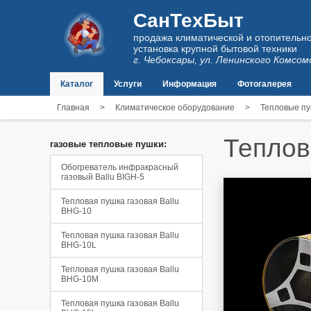
СанТехБыт
продажа климатической и отопительно
установка крупной бытовой техники
г. Чебоксары, ул. Ленинского Комсом
Каталог
Услуги
Информация
Фотогалерея
Главная
>
Климатическое оборудование
>
Тепловые пу
Теплов
газовые тепловые пушки:
Обогреватель инфракрасный
газовый Ballu BIGH-5
Тепловая пушка газовая Ballu
BHG-10
Тепловая пушка газовая Ballu
BHG-10L
Тепловая пушка газовая Ballu
BHG-10M
Тепловая пушка газовая Ballu