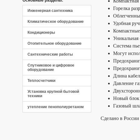
Основные разделы:
Компактная 
Горелка раз
Панель управления
Инженерная сантехника
Облегченны
Климатическое оборудование
Удобная руч
Компактные 
Кондиционеры
Уникальная
Отопительное оборудование
Система пье
Могут испол
Сантехнические работы
Предохранит
Спутниковое и цифровое
Предохранит
оборудование
Длина кабел
Теплосчетчики
Давление газ
Двухсторонн
Установка крупной бытовой
техники
Новый блок 
Газовый шла
утепление пенополиуретаном
Сделано в России