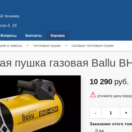
й техники,
ола д. 16
Вопросы
Контакты
Корзина
шки и завесы
>
тепловые пушки
>
газовые тепловые пушки
ая пушка газовая Ballu 
10 290
руб.
⚠
уточните цену пере
Заказанно этого тов
0 ед.