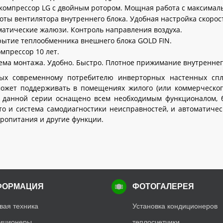
омпрессор LG с двойным ротором. Мощная работа с максималь
оты вентилятора внутреннего блока. Удобная настройка скорост
атические жалюзи. Контроль направления воздуха.
ытие теплообменника внешнего блока GOLD FIN.
омпрессор 10 лет.
ема монтажа. Удобно. Быстро. Плотное прижимание внутреннего
ых современному потребителю инверторных настенных спли
ожет поддерживать в помещениях жилого (или коммерческог
 данной серии оснащено всем необходимым функционалом, б
о и система самодиагностики неисправностей, и автоматичес
ропитания и другие функции.
ФОРМАЦИЯ
ФОТОГАЛЕРЕЯ
вая техника
Установка кондиционеров
иционеры
теплосчетчики