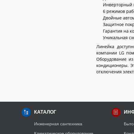
Панель управления
Инверторный к
6 режимов раб
Двойные автом
Защитное покр
Гарантия на к
Уникальная сх
Линейка доступн
компании LG пом
Оборудование из
кондиционеры. Эт
отключения элект
КАТАЛОГ
ИН
Инженерная сантехника
Быто
Климатическое оборудование
Конд