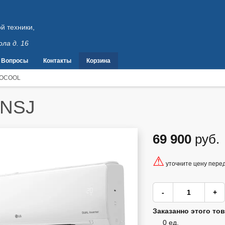
й техники,
ола д. 16
Вопросы
Контакты
Корзина
OCOOL
.NSJ
69 900
руб.
⚠
уточните цену пере
Заказанно этого тов
0 ед.