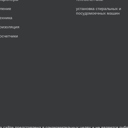
ление
установка стиральных и
посудомоечных машин
ехника
оизоляция
осчетчики
 сайте представлена в ознакомительных целях и не является пуб