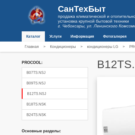
СанТехБыт
продажа климатической и отопительно
установка крупной бытовой техники
г. Чебоксары, ул. Ленинского Комсом
Каталог
Услуги
Информация
Фотогалерея
Главная
>
Кондиционеры
>
кондиционеры LG
>
PR
B12TS
PROCOOL:
B07TS.NSJ
B09TS.NSJ
B12TS.NSJ
B18TS.NSK
B24TS.NSK
Основные разделы: