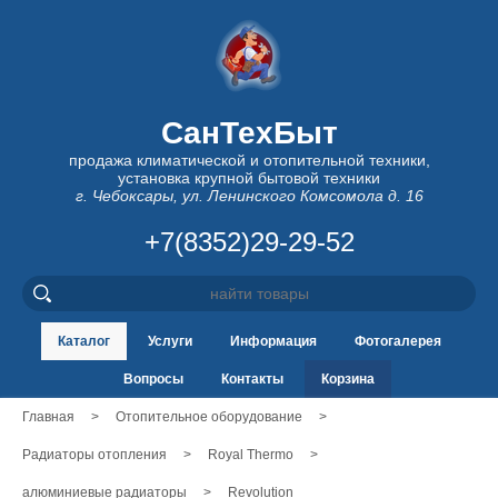
СанТехБыт
продажа климатической и отопительной техники,
установка крупной бытовой техники
г. Чебоксары, ул. Ленинского Комсомола д. 16
+7(8352)29-29-52
Каталог
Услуги
Информация
Фотогалерея
Вопросы
Контакты
Корзина
Главная
>
Отопительное оборудование
>
Радиаторы отопления
>
Royal Thermo
>
алюминиевые радиаторы
>
Revolution