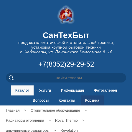
СанТехБыт
продажа климатической и отопительной техники,
установка крупной бытовой техники
г. Чебоксары, ул. Ленинского Комсомола д. 16
+7(8352)29-29-52
Каталог
Услуги
Информация
Фотогалерея
Вопросы
Контакты
Корзина
Главная
>
Отопительное оборудование
>
Радиаторы отопления
>
Royal Thermo
>
алюминиевые радиаторы
>
Revolution