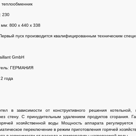
й теплообменник
: 230
 мм: 800 х 440 х 338
Первый пуск производится квалифицированным техническим спец
aillant GmbH
тель: ГЕРМАНИЯ
 2 года
отел в зависимости от конструктивного решения котельной, 
ез стену. С принудительным удалением продуктов сгорания. Г
горячей хозяйственной воды Мощность аппарата регулируется
матическое переключение в режим приготовления горячей хозяйстве
а в зависимости от расхода и температуры нагреваемой воды