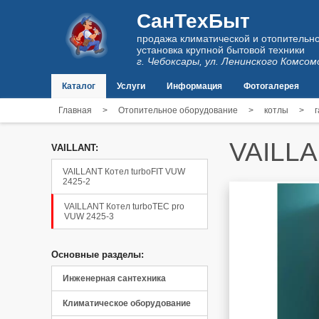
СанТехБыт
продажа климатической и отопительно
установка крупной бытовой техники
г. Чебоксары, ул. Ленинского Комсом
Каталог
Услуги
Информация
Фотогалерея
Главная
>
Отопительное оборудование
>
котлы
>
VAILLA
VAILLANT:
VAILLANT Котел turboFIT VUW
2425-2
VAILLANT Котел turboTEC pro
VUW 2425-3
Основные разделы:
Инженерная сантехника
Климатическое оборудование