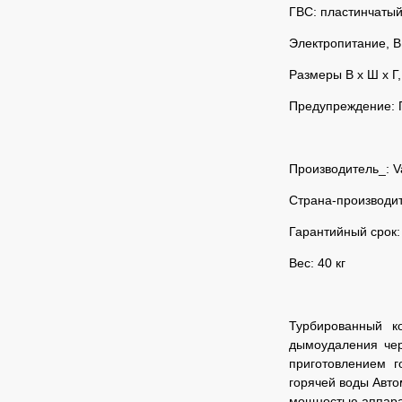
ГВС: пластинчаты
Электропитание, В
Панель управления
Размеры В х Ш х Г,
Предупреждение: 
Производитель_: V
Страна-производи
Гарантийный срок:
Вес: 40 кг
Турбированный к
дымоудаления чер
приготовлением 
горячей воды Авто
мощностью аппарат