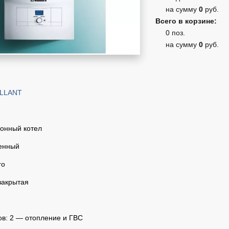
на сумму
0
руб.
Всего в корзине:
0 поз.
на сумму
0
руб.
ILLANT
ионный котел
енный
ro
закрытая
ов: 2 — отопление и ГВС