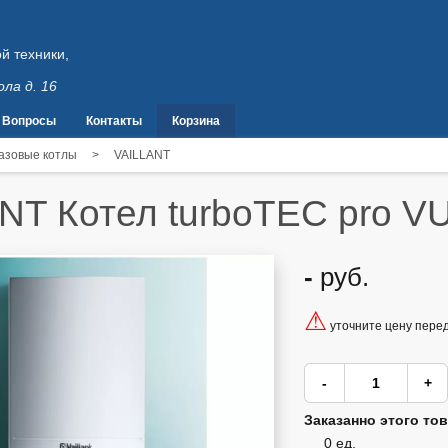
й техники,
ола д. 16
Вопросы
Контакты
Корзина
газовые котлы
>
VAILLANT
NT Котел turboTEC pro V
-
руб.
⚠
уточните цену пере
Заказанно этого тов
0 ед.