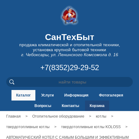
СанТехБыт
продажа климатической и отопительной техники,
установка крупной бытовой техники
г. Чебоксары, ул. Ленинского Комсомола д. 16
+7(8352)29-29-52
Каталог
Услуги
Информация
Фотогалерея
Вопросы
Контакты
Корзина
Главная
>
Отопительное оборудование
>
котлы
>
твердотопливные котлы
>
твердотопливные котлы KOLOSS
>
АВТОМАТИЧЕСКИЙ КОТЕЛ С САМЫМ БОЛЬШИМ И ЭФФЕКТИВНЫМ