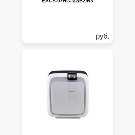
EACS-07HG-M2/B2/N3
руб.