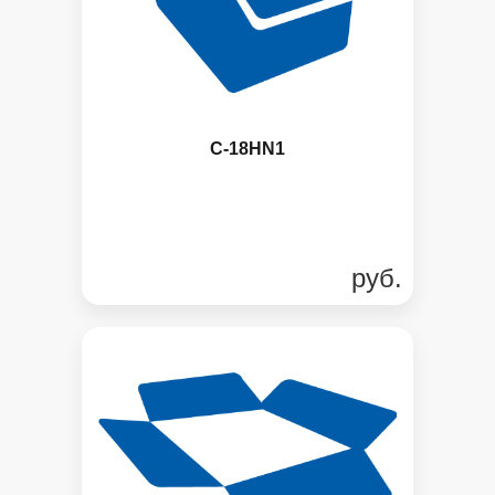
C-18HN1
руб.