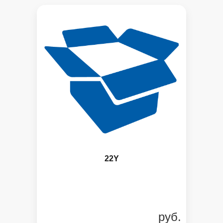
22Y
руб.